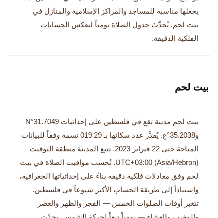
يجعلها مناسبة للمساجد والمراكز الإسلامية والمنازل في
بيت لحم. يُحدَّث جدول الصلاة يومياً ليعكس الحسابات
الفلكية الدقيقة.
بيت لحم
بيت لحم مدينة تقع في فلسطين على إحداثيات 31.7049°N
و35.2038°غ. يُقدَّر عدد سكانها بـ 29 019 نسمة وفقاً للبيانات
المتاحة حتى 22 فبراير 2023. تتبع المدينة منطقة التوقيت
UTC+03:00 (Asia/Hebron). تُحسب مواقيت الصلاة في بيت
لحم وفق معادلات فلكية دقيقة بناءً على إحداثياتها الجغرافية،
واستناداً إلى طريقة الحساب الأكثر شيوعاً في فلسطين.
تتغير أوقات الصلوات الخمس — الفجر والظهر والعصر
والمغرب والعشاء — يومياً تبعاً لحركة الشمس. يحدّث