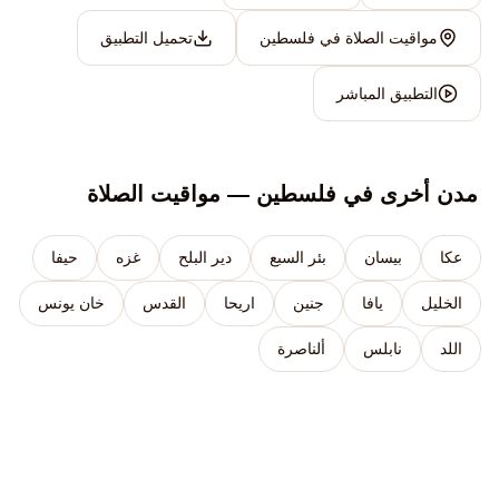
مواقيت الصلاة في فلسطين
تحميل التطبيق
التطبيق المباشر
مدن أخرى في فلسطين — مواقيت الصلاة
عكا
بيسان
بئر السبع
دير البلح
غزه
حيفا
الخليل
يافا
جنين
اريحا
القدس
خان يونس
اللد
نابلس
ألناصرة