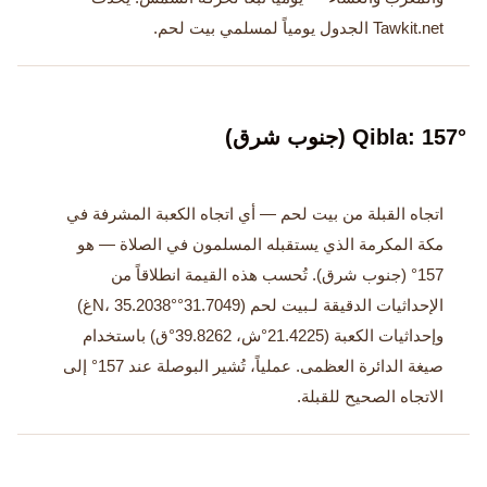
Tawkit.net الجدول يومياً لمسلمي بيت لحم.
Qibla: 157° (جنوب شرق)
اتجاه القبلة من بيت لحم — أي اتجاه الكعبة المشرفة في
مكة المكرمة الذي يستقبله المسلمون في الصلاة — هو
157° (جنوب شرق). تُحسب هذه القيمة انطلاقاً من
الإحداثيات الدقيقة لـبيت لحم (31.7049°N، 35.2038°غ)
وإحداثيات الكعبة (21.4225°ش، 39.8262°ق) باستخدام
صيغة الدائرة العظمى. عملياً، تُشير البوصلة عند 157° إلى
الاتجاه الصحيح للقبلة.