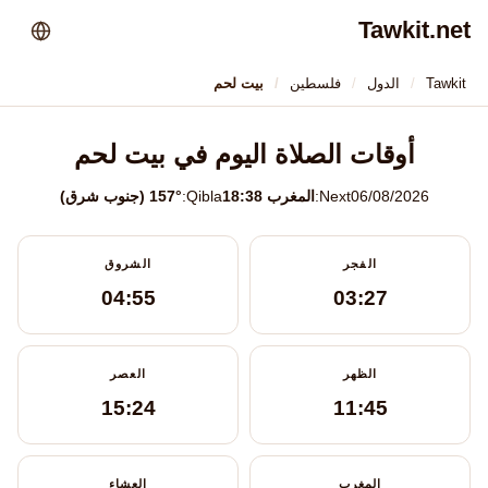
Tawkit.net
Tawkit
الدول
فلسطين
بيت لحم
أوقات الصلاة اليوم في بيت لحم
06/08/2026
Next:
المغرب 18:38
Qibla:
157° (جنوب شرق)
الفجر
الشروق
04:55
03:27
الظهر
العصر
15:24
11:45
المغرب
العشاء