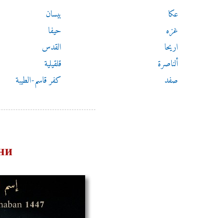
عكا
بيسان
غزه
حيفا
اريحا
القدس
ألناصرة
قلقيلية
صفد
كفر قاسم-الطيبة
ни