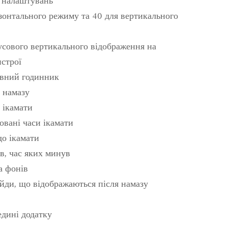
т налаштувань
зонтального режиму та 40 для вертикального
сового вертикального відображення на
строї
вний годинник
 намазу
 ікамати
вані часи ікамати
до ікамати
в, час яких минув
а фонів
йди, що відображаються після намазу
едині додатку