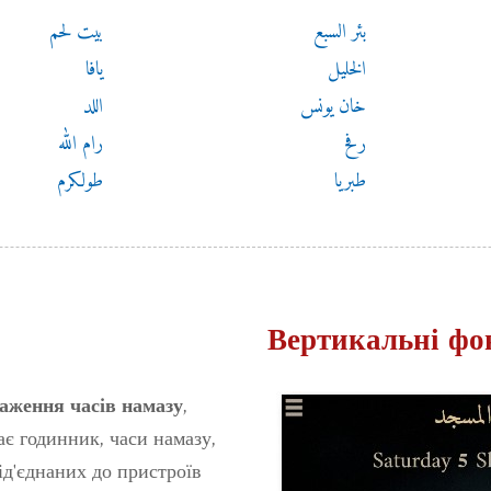
بئر السبع
بيت لحم
الخليل
يافا
خان يونس
اللد
رفح
رام الله
طبريا
طولكرم
Вертикальні фо
,
аження часів намазу
ає годинник, часи намазу,
під'єднаних до пристроїв