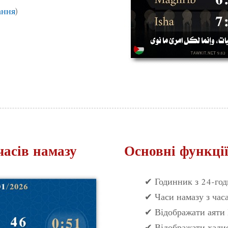
ання
)
часів намазу
Основні функції
✔ Годинник з 24-го
✔ Часи намазу з час
✔ Відображати аяти 