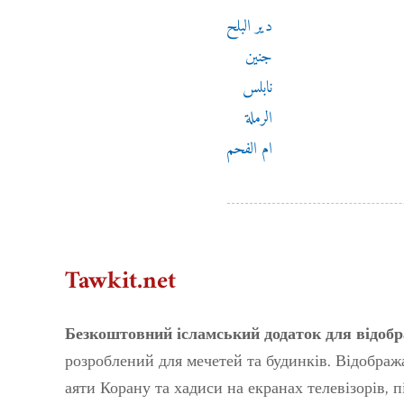
دير البلح
جنين
نابلس
الرملة
ام الفحم
Tawkit.net
Безкоштовний ісламський додаток для відобр
розроблений для мечетей та будинків. Відображ
аяти Корану та хадиси на екранах телевізорів, 