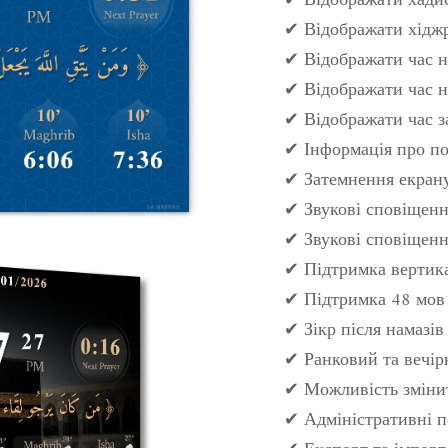
✔ Відображати хадис
✔ Відображати хіджрі
✔ Відображати час н
✔ Відображати час н
✔ Відображати час 
✔ Інформація про по
✔ Затемнення екрану
✔ Звукові сповіщен
✔ Звукові сповіщення
✔ Підтримка вертика
✔ Підтримка 48 мов
✔ Зікр після намазів
✔ Ранковий та вечірн
✔ Можливість змінит
✔ Адміністративні п