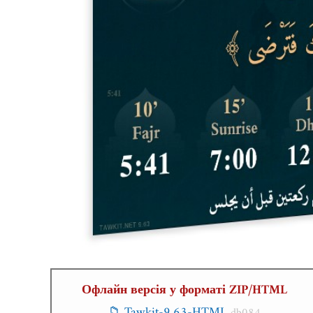
Офлайн версія у форматі ZIP/HTML
📁 Tawkit-9.63-HTML