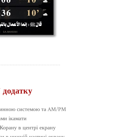
 додатку
динною системою та AM/PM
ами ікамати
Корану в центрі екрану