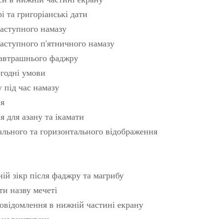
и в нижній частині екрану
 та григоріанські дати
аступного намазу
аступного п'ятничного намазу
завтрашнього фаджру
годні умови
 під час намазу
ня
 для азану та ікамати
льного та горизонтального відображення
ій зікр після фаджру та магрибу
и назву мечеті
овідомлення в нижній частині екрану