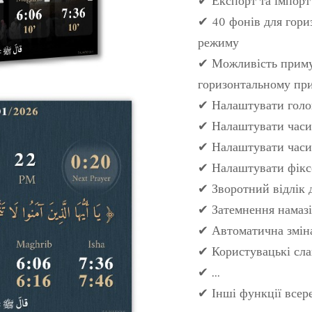
✔ Експорт та імпор
✔ 40 фонів для гори
режиму
✔ Можливість приму
горизонтальному при
✔ Налаштувати голо
✔ Налаштувати часи
✔ Налаштувати часи
✔ Налаштувати фіксо
✔ Зворотний відлік 
✔ Затемнення намазі
✔ Автоматична змін
✔ Користувацькі сла
✔ ...
✔ Інші функції всер