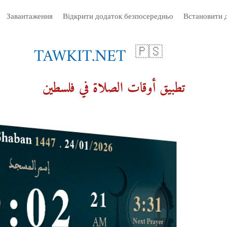
Завантаження
Відкрити додаток безпосередньо
Встановити 
TAWKIT.NET
🇵🇸
تطبيق أوقات الصلاة في فلسطين