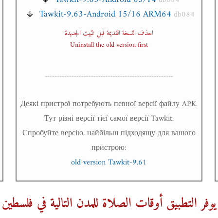
db084
Tawkit-9.63-Android 15/16 ARM64
db084
احذف النسخة القديمة قبل تثبيت الجديدة
Uninstall the old version first
Деякі пристрої потребують певної версії файлу APK.
Тут різні версії тієї самої версії Tawkit.
Спробуйте версію, найбільш підходящу для вашого
пристрою:
old version Tawkit-9.61
يوفر التطبيق أوقات الصلاة للمدن التالية في فلسطين